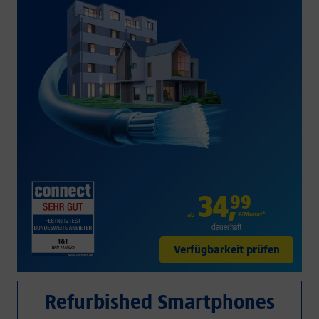
34
,
99
€/Monat*
ab
dauerhaft
Verfügbarkeit prüfen
Refurbished Smartphones