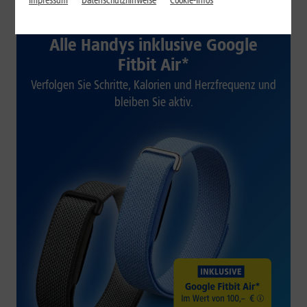
Impressum
Datenschutzhinweise
Cookie-Infos
1&1 SOMMER-SPECIAL
Alle Handys inklusive Google
Fitbit Air*
Verfolgen Sie Schritte, Kalorien und Herzfrequenz und
bleiben Sie aktiv.