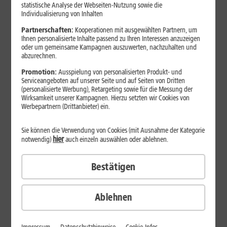
Jetzt unterbrechungsfrei ins sehr gute Netz wechseln.
statistische Analyse der Webseiten-Nutzung sowie die
Individualisierung von Inhalten
Ohne doppelte Kosten.*
Partnerschaften:
Kooperationen mit ausgewählten Partnern, um
Ihnen personalisierte Inhalte passend zu Ihren Interessen anzuzeigen
oder um gemeinsame Kampagnen auszuwerten, nachzuhalten und
abzurechnen.
Promotion:
Ausspielung von personalisierten Produkt- und
Serviceangeboten auf unserer Seite und auf Seiten von Dritten
(personalisierte Werbung), Retargeting sowie für die Messung der
Wirksamkeit unserer Kampagnen. Hierzu setzten wir Cookies von
Werbepartnern (Drittanbieter) ein.
Sie können die Verwendung von Cookies (mit Ausnahme der Kategorie
hier
notwendig)
auch einzeln auswählen oder ablehnen.
Bestätigen
29
,
99
€/Monat*
ab
dauerhaft
Ablehnen
Verfügbarkeit prüfen