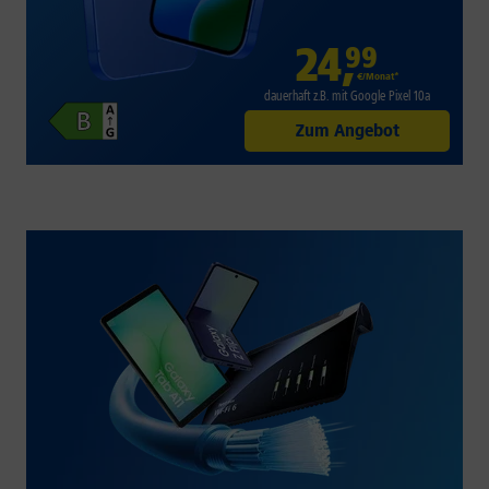
24
,
99
€/Monat*
dauerhaft z.B. mit Google Pixel 10a
Zum Angebot