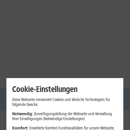
Cookie-Einstellungen
Diese Webseite verwendet Cookies und ähnliche Technologien für
DSL
Glasfaser
Internet
Handys
Mobilfunk-
Laptops
Tablets
folgende Zwecke:
Tarife
Notwendig:
Zurverfügungstellung der Webseite und Verwaltung
Ihrer Einwilligungen (Notwendige Einstellungen)
1&1 Internet
Komfort:
Erweiterte Komfort-Funktionalitäten für unsere Webseite,